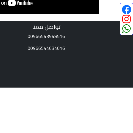
تواصل معنا
00966543948516
00966544634016